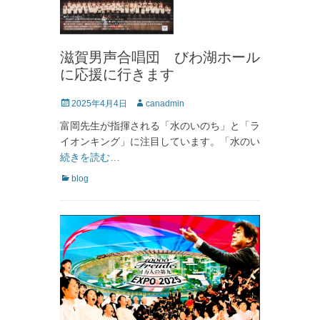
滋賀男声合唱団 びわ湖ホール
に応援に行きます
投
投
2025年4月4日
canadmin
稿
稿
富岡先生が指揮される「水のいのち」と「ラ
日
者
イオンキング」に注目しています。「水のい
続きを読む…
カ
blog
テ
ゴ
リ
ー