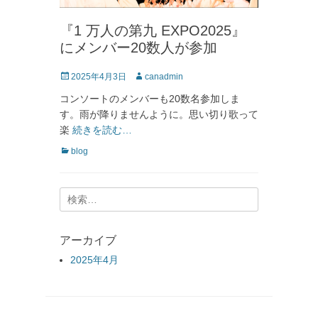
『1 万人の第九 EXPO2025』
にメンバー20数人が参加
投
投
2025年4月3日
canadmin
稿
稿
コンソートのメンバーも20数名参加しま
日
者
す。雨が降りませんように。思い切り歌って
楽
続きを読む…
カ
blog
テ
ゴ
リ
検
ー
索:
アーカイブ
2025年4月