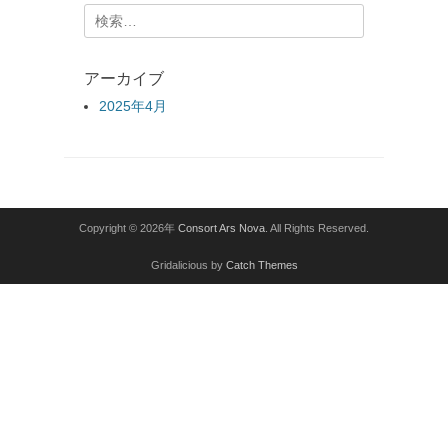
検
索:
アーカイブ
2025年4月
Copyright © 2026年
Consort Ars Nova
. All Rights Reserved.
Gridalicious by
Catch Themes